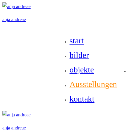
Zum
Menü
Schließen
Inhalt
anja andreae
springen
start
bilder
objekte
Ausstellungen
kontakt
anja andreae