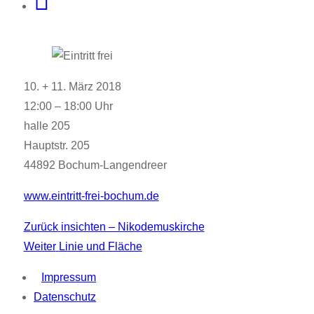
10. + 11. März 2018
12:00 – 18:00 Uhr
halle 205
Hauptstr. 205
44892 Bochum-Langendreer
www.eintritt-frei-bochum.de
Vorheriger
Zurück
insichten – Nikodemuskirche
Beitragsnavigation
Nächster
Beitrag:
Weiter
Linie und Fläche
Beitrag:
Impressum
Datenschutz